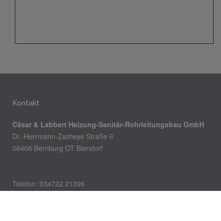
Kontakt
Cäsar & Labbert Heizung-Sanitär-Rohrleitungsbau GmbH
Dr.-Herrmann-Zscheye Straße 6
06406 Bernburg OT Biendorf
Telefon: 034722 21396
Mobil: 015111324280
Telefax: 034722 21071
E-Mail:
caesar.labbert@t-online.de