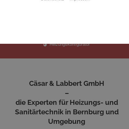
3D - Badplaner
Heizungskonfigurator
Cäsar & Labbert GmbH
–
die Experten für Heizungs- und
Sanitärtechnik in Bernburg und
Umgebung